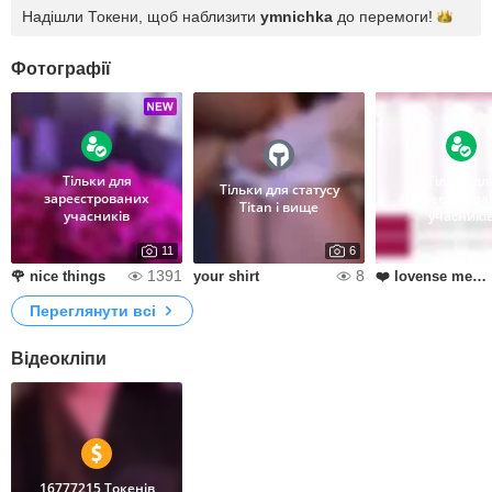
Надішли Токени, щоб наблизити
ymnichka
до
перемоги!
Фотографії
Тільки для
Тільки дл
Тільки для статусу
зареєстрованих
зареєстрова
Titan і вище
учасників
учасникі
11
6
1391
8
🌹 nice things
your shirt
❤️ lovense menu
Переглянути всі
Відеокліпи
16777215 Токенів