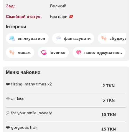
Зад:
Великий
Сімейний статус:
Без пари
Інтереси
спілкуватися
фантазувати
збуджуват
масаж
lovense
насолоджуватись
Меню чайових
❤️ flirting, many times x2
2 TKN
💋 air kiss
5 TKN
🎈 for your smile, sweety
10 TKN
❤️ gorgeous hair
15 TKN