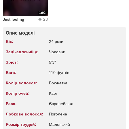
1:02
28
Just fooling
Опис моделі
Вік:
24 роки
Зацікавлений у:
Чоловіки
Зріст:
5'3"
Вага:
110 фунтів
Колір волосся:
Брюнетка
Колір очей:
Карі
Раса:
Європейська
Лобкове волосся:
Поголене
Розмір грудей:
Маленький