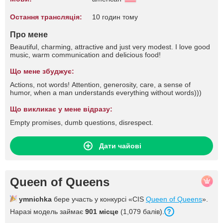
Остання трансляція:
10 годин тому
Про мене
Beautiful, charming, attractive and just very modest. I love good
music, warm communication and delicious food!
Що мене збуджує:
Actions, not words! Attention, generosity, care, a sense of
humor, when a man understands everything without words)))
Що викликає у мене відразу:
Empty promises, dumb questions, disrespect.
Дати чайові
Queen of Queens
ymnichka
бере участь у конкурсі «CIS
Queen of Queens
».
Наразі модель займає
901 місце
(1,079 балів).