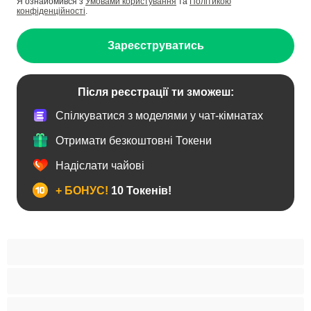
Я ознайомився з
Умовами користування
та
Політикою
конфіденційності
.
Зареєструватись
Після реєстрації ти зможеш:
Спілкуватися з моделями у чат-кімнатах
Отримати безкоштовні Токени
Надіслати чайові
+ БОНУС!
10 Токенів!
BBW
Іграшки
Індійки