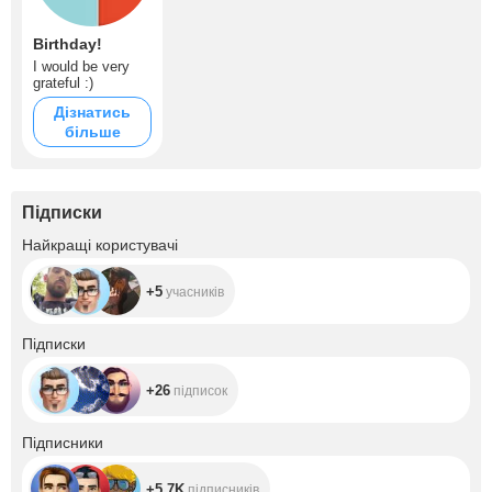
Birthday!
I would be very
grateful :)
Дізнатись
більше
Підписки
+5
Найкращі користувачі
+5
учасників
+26
Підписки
+26
підписок
+5.7K
Підписники
+5.7K
підписників