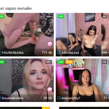
кі зараз онлайн
713
648
YOURDREAMa
AAOneLove
29
71
DoubleBubble
AlexaHotty1