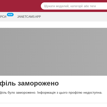
УРСИ
JANETCAMS APP
філь заморожено
філь було заморожено. Інформація з цього профілю недоступна.