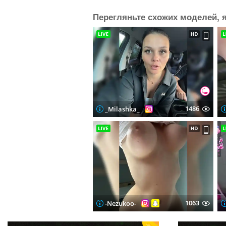
Перегляньте схожих моделей, я
1486
_Milashka_
1063
-Nezukoo-