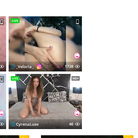
1738
_Veloria_
46
CyrenaLuxe