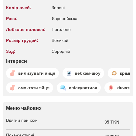
Колір очей:
Зелені
Раса:
Європейська
Лобкове волосся:
Поголене
Розмір грудей:
Великий
Зад:
Середній
Інтереси
вилизувати яйця
вебкам-шоу
крімпай
смоктати яйця
спілкуватися
кінчати у
Меню чайових
Вдягни панчохи
35 TKN
Покажи ступні