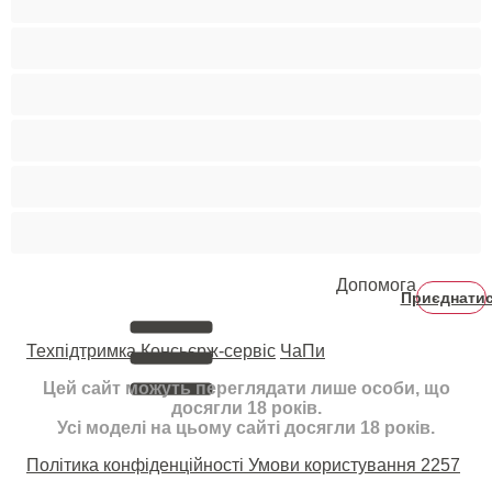
Середні груди
Сквірт
Старенькі
Студентки
Фетиш
Допомога
Приєднати
Техпідтримка
Консьєрж-сервіс
ЧаПи
Цей сайт можуть переглядати лише особи, що
досягли 18 років.
Усі моделі на цьому сайті досягли 18 років.
Політика конфіденційності
Умови користування
2257