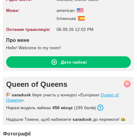
Мови:
american
Іспанська
Остання трансляція:
06.08.26 12:02 PM
Про мене
Hello! Welcome to my room!
Дати чайові
Queen of Queens
saradusk
бере участь у конкурсі «European
Queen of
Queens
».
Наразі модель займає
456 місце
(185 балів).
Надішли Токени, щоб наблизити
saradusk
до
перемоги!
Фотографії