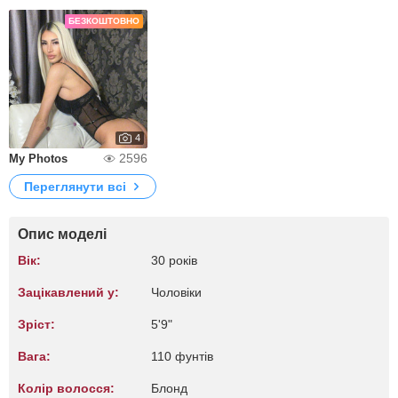
БЕЗКОШТОВНО
4
2596
My Photos
Переглянути всі
Опис моделі
Вік:
30 років
Зацікавлений у:
Чоловіки
Зріст:
5'9"
Вага:
110 фунтів
Колір волосся:
Блонд