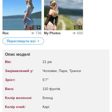
9
1
736
600
Rox
My Photos
Переглянути всі
Опис моделі
Вік:
21 рік
Зацікавлений у:
Чоловіки, Пари, Транси
Зріст:
5'7"
Вага:
110 фунтів
Колір волосся:
Блонд
Колір очей:
Карі