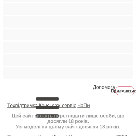
Світлошкірі
Середні груди
Сквірт
Старенькі
Студентки
Фетиш
Допомога
Приєднати
Техпідтримка
Консьєрж-сервіс
ЧаПи
Цей сайт можуть переглядати лише особи, що
досягли 18 років.
Усі моделі на цьому сайті досягли 18 років.