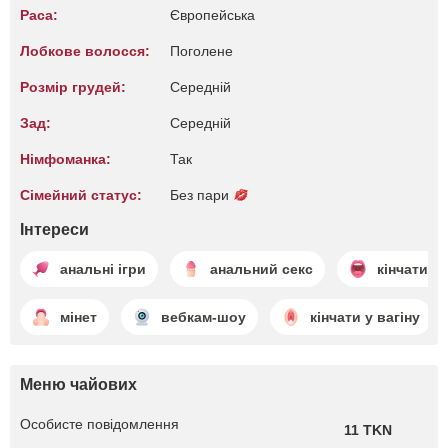
Раса:
Європейська
Лобкове волосся:
Поголене
Розмір грудей:
Середній
Зад:
Середній
Німфоманка:
Так
Сімейний статус:
Без пари
Інтереси
анальні ігри
анальний секс
кінчати в
мінет
вебкам-шоу
кінчати у вагіну
Меню чайових
Особисте повідомлення
11 TKN