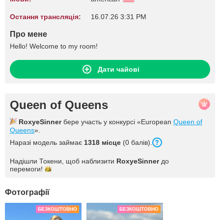
Остання трансляція:
16.07.26 3:31 PM
Про мене
Hello! Welcome to my room!
Дати чайові
Queen of Queens
RoxyeSinner
бере участь у конкурсі «European
Queen of
Queens
».
Наразі модель займає
1318 місце
(0 балів).
Надішли Токени, щоб наблизити
RoxyeSinner
до
перемоги!
Фотографії
БЕЗКОШТОВНО
БЕЗКОШТОВНО