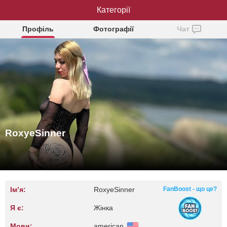
RoxyeSinner
Категорії
Профіль
Фотографії
Чат
RoxyeSinner
Ім’я:
RoxyeSinner
FanBoost - що це?
Я є:
Жінка
Мови:
american