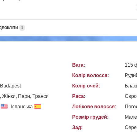
ДЕОКЛІПИ
1
Вага:
115 
Колір волосся:
Руди
 Budapest
Колір очей:
Блак
, Жiнки, Пари, Транси
Раса:
Євро
Іспанська
Лобкове волосся:
Пого
Розмір грудей:
Мале
Зад:
Сере