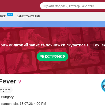
УРСИ
JANETCAMS APP
ріть обліковий запис та почніть спілкуватися з
FoxFev
РЕЄСТРУЙСЯ
Fever
stagram
, Hungary
 трансляція: 15.07.26 4:00 PM