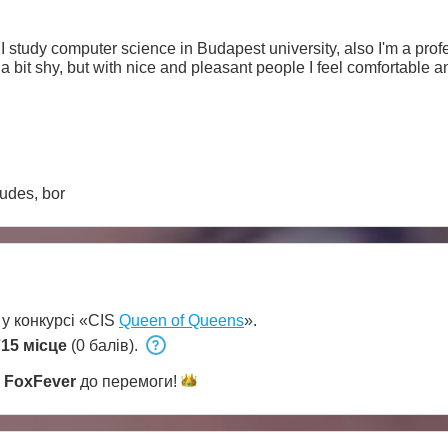
. I study computer science in Budapest university, also I'm a profes
 a bit shy, but with nice and pleasant people I feel comfortable a
tudes, bor
 у конкурсі «CIS
Queen of Queens
».
15 місце
(0 балів).
и
FoxFever
до
перемоги!