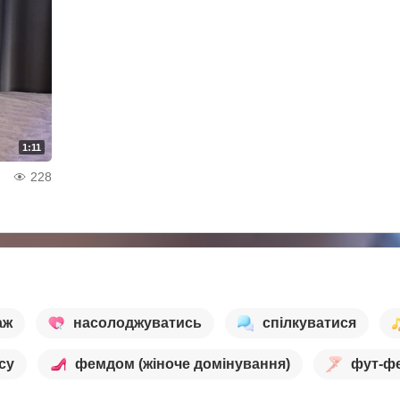
1:11
228
аж
насолоджуватись
спілкуватися
су
фемдом (жіноче домінування)
фут-ф