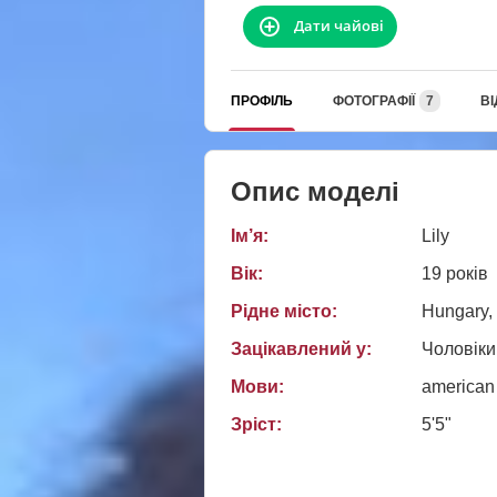
Дати чайові
ПРОФІЛЬ
ФОТОГРАФІЇ
7
ВІ
Опис моделі
Ім’я:
Lily
Вік:
19 років
Рідне місто:
Hungary,
Зацікавлений у:
Чоловіки
Мови:
american
Зріст:
5'5"