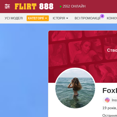
2552 ОНЛАЙН
УСІ МОДЕЛІ
КАТЕГОРІЇ
ІСТОРІЯ
ВСІ ПРОМОАКЦІЇ
КОНК
Ство
Fox
In
19 років
Остання