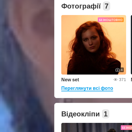
Фотографії
7
БЕЗКОШТОВНО
4
New set
371
Переглянути всі фото
Відеокліпи
1
БЕЗК