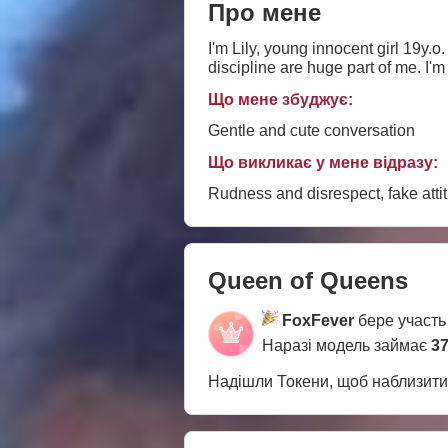
Про мене
I'm Lily, young innocent girl 19y.o
discipline are huge part of me. I'm
Що мене збуджує:
Gentle and cute conversation
Що викликає у мене відразу:
Rudness and disrespect, fake atti
Queen of Queens
FoxFever
бере участь
Наразі модель займає
37
Надішли Токени, щоб наблизит