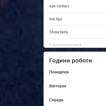
eye contact
lick lips
Show belly
Caressing my neck
Години роботи
Понеділок
Вівторок
Середа