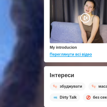
My introducion
Переглянути всі відео
Інтереси
збуджувати
мас
Dirty Talk
без сек