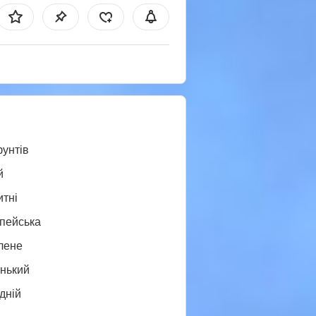
фунтів
й
итні
пейська
лене
нький
дній