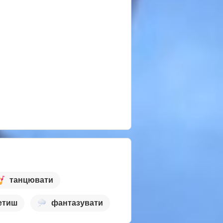
танцювати
етиш
фантазувати