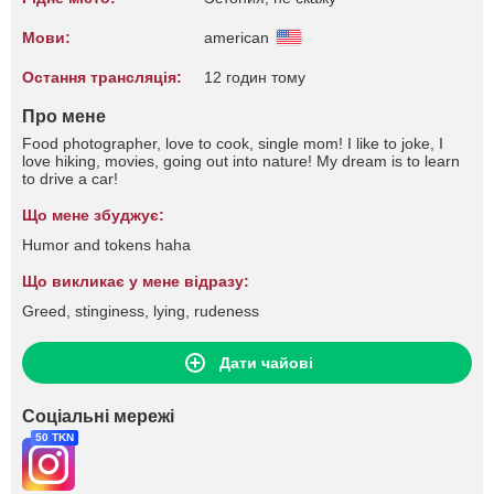
Мови:
american
Остання трансляція:
12 годин тому
Про мене
Food photographer, love to cook, single mom! I like to joke, I
love hiking, movies, going out into nature! My dream is to learn
to drive a car!
Що мене збуджує:
Humor and tokens haha
Що викликає у мене відразу:
Greed, stinginess, lying, rudeness
Дати чайові
Соціальні мережі
50 TKN