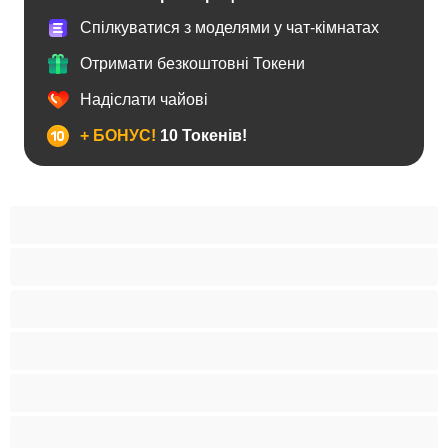
Спілкуватися з моделями у чат-кімнатах
Отримати безкоштовні Токени
Надіслати чайові
+ БОНУС!
10 Токенів!
BBW
Іграшки
Індійки
Азіатки
Анал
Арабки