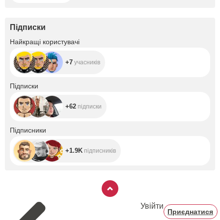
Підписки
+7
Найкращі користувачі
+7
учасників
+62
Підписки
+62
підписки
+1.9K
Підписники
+1.9K
підписників
Увійти
Приєднатися