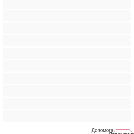
Поголені кицьки
Порнозірки
Руденькі
Світлошкірі
Середні груди
Сквірт
Старенькі
Студентки
Фетиш
Допомога
Приєднати