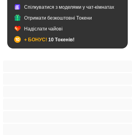
Спілкуватися з моделями у чат-кімнатах
Отримати безкоштовні Токени
Надіслати чайові
+ БОНУС!
10 Токенів!
BBW
Іграшки
Індійки
Азіатки
Анал
Арабки