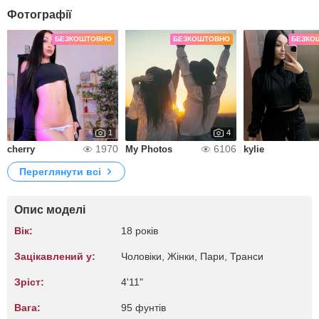
Фотографії
БЕЗКОШТОВНО
БЕЗКОШТОВНО
БЕЗКО
1
4
1970
6106
cherry
My Photos
kylie
Переглянути всі
Опис моделі
Вік:
18 років
Зацікавлений у:
Чоловіки, Жiнки, Пари, Транси
Зріст:
4'11"
Вага:
95 фунтів