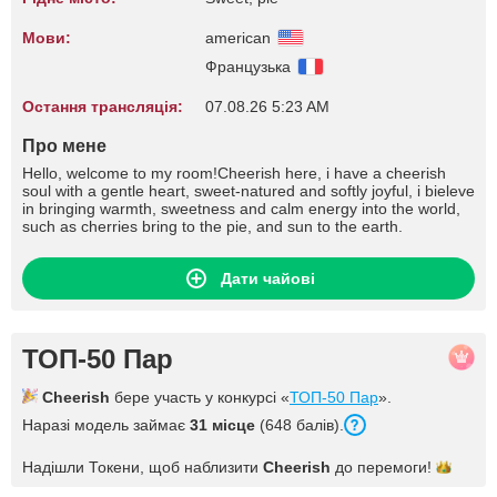
Мови:
american
Французька
Остання трансляція:
07.08.26 5:23 AM
Про мене
Hello, welcome to my room!Cheerish here, i have a cheerish
soul with a gentle heart, sweet-natured and softly joyful, i bieleve
in bringing warmth, sweetness and calm energy into the world,
such as cherries bring to the pie, and sun to the earth.
Дати чайові
ТОП-50 Пар
Cheerish
бере участь у конкурсі «
ТОП-50 Пар
».
Наразі модель займає
31 місце
(648 балів).
Надішли Токени, щоб наблизити
Cheerish
до
перемоги!