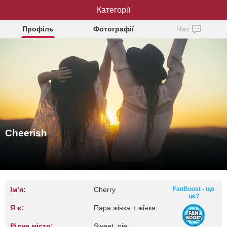
Категорії
Cheerish
Профіль
Фотографії
Чат
Cheerish
Ім’я:
Cherry
FanBoost - що
це?
Я є:
Пара жінка + жінка
Рідне місто:
Sweet, pie