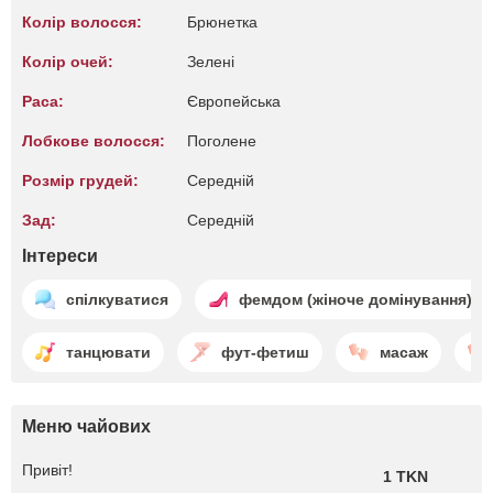
Колір волосся:
Брюнетка
Колір очей:
Зелені
Раса:
Європейська
Лобкове волосся:
Поголене
Розмір грудей:
Середній
Зад:
Середній
Інтереси
спілкуватися
фемдом (жіноче домінування)
танцювати
фут-фетиш
масаж
Меню чайових
Привіт!
1 TKN