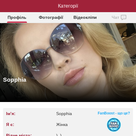
Категорії
Sopphia
Профіль
Фотографії
Відеокліпи
Чат
Sopphia
Ім’я:
Sopphia
FanBoost - що це?
Я є:
Жінка
Рідне місто:
), )