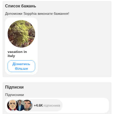
Список бажань
Допоможи
Sopphia
виконати бажання!
vacation in
italy
Дізнатись
більше
Підписки
+4.6K
Підписники
+4.6K
підписників