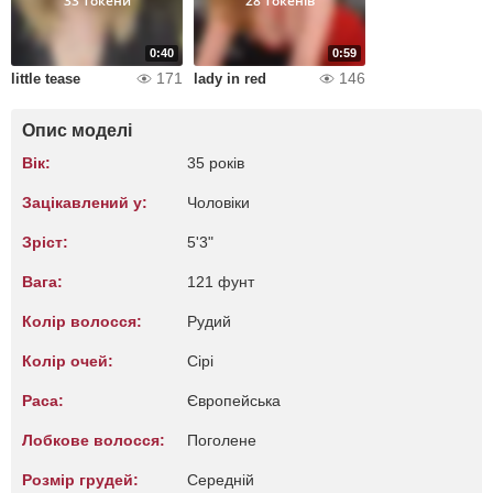
33 Токени
28 Токенів
0:40
0:59
171
146
little tease
lady in red
Опис моделі
Вік:
35 років
Зацікавлений у:
Чоловіки
Зріст:
5'3"
Вага:
121 фунт
Колір волосся:
Рудий
Колір очей:
Сірі
Раса:
Європейська
Лобкове волосся:
Поголене
Розмір грудей:
Середній