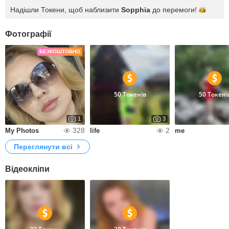
Надішли Токени, щоб наблизити
Sopphia
до
перемоги!
Фотографії
БЕЗКОШТОВНО
50 Токенів
50 Токені
1
3
328
2
My Photos
life
me
Переглянути всі
Відеокліпи