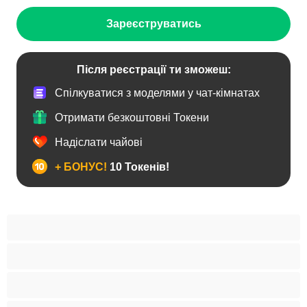
Зареєструватись
Після реєстрації ти зможеш:
Спілкуватися з моделями у чат-кімнатах
Отримати безкоштовні Токени
Надіслати чайові
+ БОНУС!
10 Токенів!
BBW
Іграшки
Індійки
Азіатки