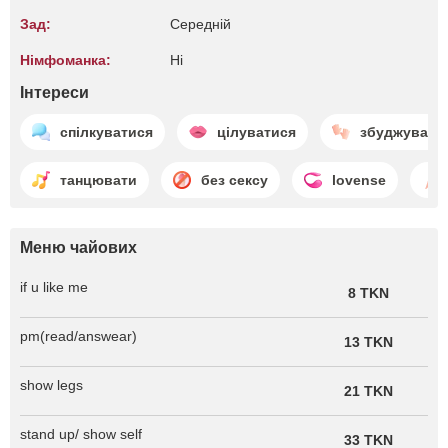
Зад:
Середній
Німфоманка:
Ні
Інтереси
спілкуватися
цілуватися
збуджувати
танцювати
без сексу
lovense
Меню чайових
if u like me
8 TKN
pm(read/answear)
13 TKN
show legs
21 TKN
stand up/ show self
33 TKN