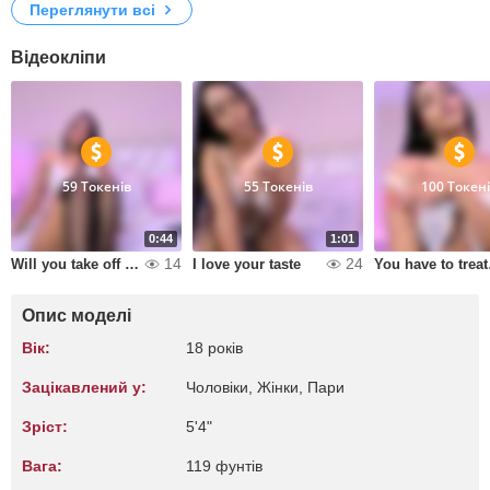
Переглянути всі
Відеокліпи
59 Токенів
55 Токенів
100 Токен
0:44
1:01
14
24
Will you take off my stockings?
I love your taste
You 
Опис моделі
Вік:
18 років
Зацікавлений у:
Чоловіки, Жiнки, Пари
Зріст:
5'4"
Вага:
119 фунтів